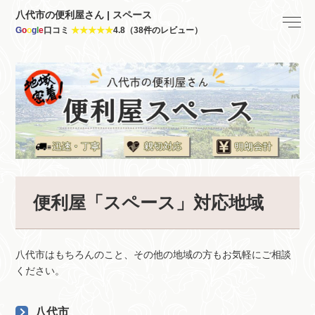
八代市の便利屋さん | スペース
G
o
o
g
l
e
口コミ
★★★★★
4.8（38件のレビュー）
便利屋「スペース」対応地域
八代市はもちろんのこと、その他の地域の方もお気軽にご相談
ください。
八代市