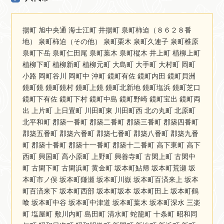
揚町 旭中央通 海士江町 井揚町 泉町柿迫（８６２８番
地） 泉町柿迫（その他） 泉町栗木 泉町久連子 泉町椎原
泉町下岳 泉町仁田尾 泉町葉木 泉町樅木 井上町 植柳上町
植柳下町 植柳新町 植柳元町 大島町 大手町 大村町 岡町
小路 岡町谷川 岡町中 沖町 鏡町有佐 鏡町内田 鏡町貝洲
鏡町鏡 鏡町鏡村 鏡町上鏡 鏡町北新地 鏡町塩浜 鏡町芝口
鏡町下有佐 鏡町下村 鏡町中島 鏡町野崎 鏡町宝出 鏡町両
出 上片町 上日置町 川田町東 川田町西 北の丸町 北原町
北平和町 郡築一番町 郡築二番町 郡築三番町 郡築四番町
郡築五番町 郡築六番町 郡築七番町 郡築八番町 郡築九番
町 郡築十番町 郡築十一番町 郡築十二番町 高下東町 高下
西町 興国町 高小原町 上野町 興善寺町 古閑上町 古閑中
町 古閑下町 古閑浜町 黄金町 坂本町鮎帰 坂本町荒瀬 坂
本町市ノ俣 坂本町鎌瀬 坂本町川嶽 坂本町百済来上 坂本
町百済来下 坂本町西部 坂本町坂本 坂本町田上 坂本町鶴
喰 坂本町中谷 坂本町中津道 坂本町葉木 坂本町深水 三楽
町 塩屋町 敷川内町 島田町 清水町 蛇籠町 十条町 昭和同