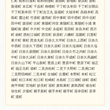
仁町 昭和日進町 昭和明徴町 新開町 新地町 新浜町 新町
新港町 末広町 千反町 栴檀町 千丁町太牟田 千丁町古閑出
千丁町新牟田 千丁町吉王丸 鼠蔵町 大福寺町 高植本町 高
島町 鷹辻町 竹原町 建馬町 田中東町 田中西町 田中北町
田中町 築添町 出町 東陽町河俣 東陽町北 東陽町小浦 東
陽町南 通町 中片町 中北町 永碇町 長田町 奈良木町 西片
町 錦町 西松江城町 西宮町 萩原町 八幡町 花園町 日置町
東片町 東町 毘舎丸町 日奈久大坪町 日奈久上西町 日奈久
中西町 日奈久下西町 日奈久栄町 日奈久塩南町 日奈久塩
北町 日奈久新開町 日奈久新田町 日奈久竹之内町 日奈久
中町 日奈久浜町 日奈久東町 日奈久平成町 日奈久馬越町
日奈久山下町 平山新町 豊原上町 豊原中町 豊原下町 福正
町 福正元町 袋町 二見赤松町 二見下大野町 二見洲口町
二見野田崎町 二見本町 古城町 古麓町 本野町 本町 松江
城町 松江本町 松江町 松崎町 水島町 三江湖町 緑町 港町
南平和町 宮地町 妙見町 迎町 麦島東町 麦島西町 催合町
弥生町 夕葉町 横手新町 横手本町 横手町 葭牟田町 若草
町 渡町