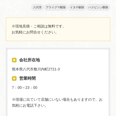
せください。ネズミの駆除は
任せください。ムクドリの駆除
60,000円～で対応できます。自
は25,000円～で対応できます。
八代市
アライグマ駆除
イタチ駆除
ハクビシン駆除
力で駆除するのが難しいネズミ
被害状況や作業環境、ご依頼内
の駆除もサポートいたします。
容などにより料金は異なりま
ご相談・見積もりは無料です。
す。ご相談・見積もりは無料で
※現地見積・ご相談は無料です。
お気軽にお問い合わせくださ
す。お気軽にお問い合わせくだ
お気軽にお問合せください。
い。
さい。
会社所在地
熊本県八代市敷川内町2721-3
営業時間
7：00～23：00
※現場に出ていて店舗にいない場合もありますので、お
気軽にお電話下さい。