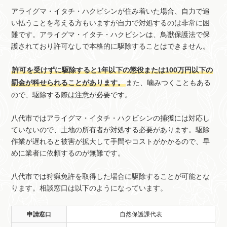
アライグマ・イタチ・ハクビシンが住み着いた場合、自力で追
い払うことを考える方もいますが自力で対処するのは非常に困
難です。アライグマ・イタチ・ハクビシンは、鳥獣保護法で保
護されており許可なしで本格的に駆除することはできません。
許可を受けずに駆除すると1年以下の懲役または100万円以下の
罰金が科せられることがあります。
また、噛みつくこともある
ので、駆除する際は注意が必要です。
八代市ではアライグマ・イタチ・ハクビシンの捕獲には対応し
ていないので、土地の所有者が対処する必要があります。駆除
作業が遅れると被害が拡大して手間やコストがかかるので、早
めに業者に依頼するのが無難です。
八代市では狩猟免許を取得した場合に駆除することが可能とな
ります。相談窓口は以下のようになっています。
申請窓口
自然保護課代表