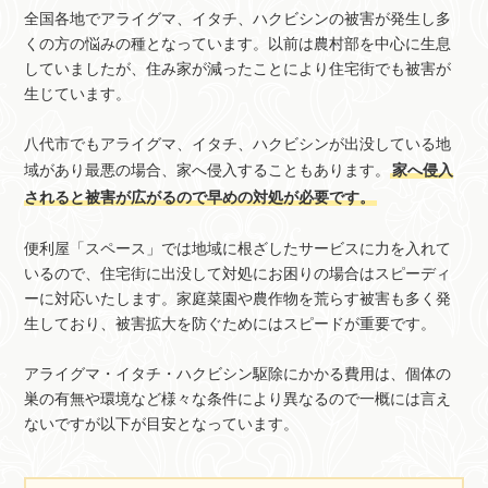
全国各地でアライグマ、イタチ、ハクビシンの被害が発生し多
くの方の悩みの種となっています。以前は農村部を中心に生息
していましたが、住み家が減ったことにより住宅街でも被害が
生じています。
八代市でもアライグマ、イタチ、ハクビシンが出没している地
域があり最悪の場合、家へ侵入することもあります。
家へ侵入
されると被害が広がるので早めの対処が必要です。
便利屋「スペース」では地域に根ざしたサービスに力を入れて
いるので、住宅街に出没して対処にお困りの場合はスピーディ
ーに対応いたします。家庭菜園や農作物を荒らす被害も多く発
生しており、被害拡大を防ぐためにはスピードが重要です。
アライグマ・イタチ・ハクビシン駆除にかかる費用は、個体の
巣の有無や環境など様々な条件により異なるので一概には言え
ないですが以下が目安となっています。