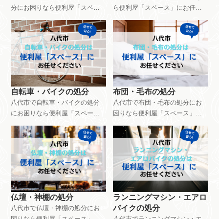
分にお困りなら便利屋「スペー
ら便利屋「スペース」にお任せ
ス」にお任せください。マッサ
ください。金庫の処分は9,900円
ージチェアの処分は6,600円～で
～で対応できます。種類や大き
対応できます。サイズや搬出環
さ、作業環境などなど様々な要
境などによって金額は異なりま
素によって料金は異なります。
す。ご相談・見積もりは無料で
ご相談・見積もりは無料です。
す。お気軽にお問い合わせくだ
お気軽にお問い合わせくださ
さい。
い。
自転車・バイクの処分
布団・毛布の処分
八代市で自転車・バイクの処分
八代市で布団・毛布の処分にお
にお困りなら便利屋「スペー
困りなら便利屋「スペース」に
ス」にお任せください。自転車
お任せください。布団・毛布の
は2,500円～バイクは8,000円～で
処分は4,400円～で対応できま
処分対応できます。面倒な手続
す。枚数や中に綿が入っている
きもサポートするので手間がか
などの条件で料金設定が異なり
かりません。ご相談・見積もり
ます。ご相談・見積もりは無料
は無料です。お気軽にお問い合
です。お気軽にお問い合わせく
わせください。
ださい。
仏壇・神棚の処分
ランニングマシン・エアロ
バイクの処分
八代市で仏壇・神棚の処分にお
困りなら便利屋「スペース」に
八代市でランニングマシン・エ