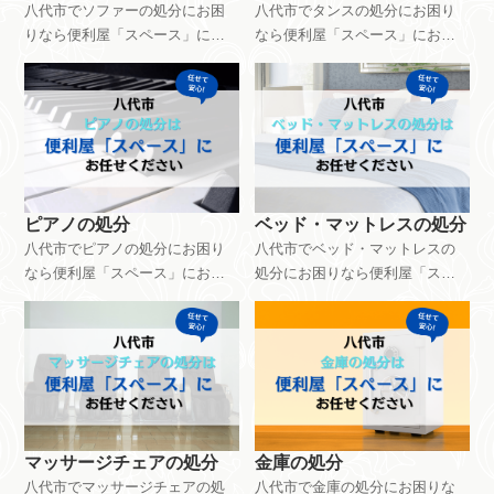
八代市でソファーの処分にお困
八代市でタンスの処分にお困り
りなら便利屋「スペース」にお
なら便利屋「スペース」にお任
任せください。ソファーの処分
せください。タンスの処分は
は8,800円～で対応できます。サ
5,500円～で対応できます。サイ
イズや搬出環境などによって料
ズや搬出環境などによって料金
金設定は異なります。ご相談・
設定は異なります。ご相談・見
見積もりは無料です。お気軽に
積もりは無料です。お気軽にお
お問い合わせください。
問い合わせください。
ピアノの処分
ベッド・マットレスの処分
八代市でピアノの処分にお困り
八代市でベッド・マットレスの
なら便利屋「スペース」にお任
処分にお困りなら便利屋「スペ
せください。ピアノの処分はサ
ース」にお任せください。ベッ
イズや製造メーカ－、搬出環
ド・マットレスの処分は8,800円
境、状態などによって料金設定
～で対応できます。大きさや作
は異なります。ご相談・見積も
業環境、ご依頼内容などによっ
りは無料です。お気軽にお問い
て料金設定が異なります。ご相
合わせください。
談・見積もりは無料です。お気
軽にお問い合わせください。
マッサージチェアの処分
金庫の処分
八代市でマッサージチェアの処
八代市で金庫の処分にお困りな