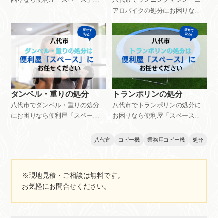
お任せください。仏壇・神棚の
アロバイクの処分にお困りなら
処分はサイズや必要な工数など
便利屋「スペース」にお任せく
によって料金設定異なります。
ださい。ランニングマシン・エ
ご相談・見積もりは無料です。
アロバイクの処分は5,500円～で
お気軽にお問い合わせくださ
対応できます。マシンのサイズ
い。
や重さ、環境などによって料金
は変動します。ご相談・見積も
りは無料です。お気軽にお問い
ダンベル・重りの処分
トランポリンの処分
合わせください。
八代市でダンベル・重りの処分
八代市でトランポリンの処分に
にお困りなら便利屋「スペー
お困りなら便利屋「スペース」
ス」にお任せください。ダンベ
にお任せください。トランポリ
ル・重りの処分は2,200円～で対
ンの処分は3,300円～で対応でき
八代市
コピー機
業務用コピー機
処分
応できます。処分する量やサイ
ます。トランポリンの大きさや
ズ、搬出環境などによっても料
重さ、搬出環境などによって料
金が異なります。ご相談・見積
金は異なります。ご相談・見積
※現地見積・ご相談は無料です。
もりは無料です。お気軽にお問
もりは無料です。お気軽にお問
お気軽にお問合せください。
い合わせください。
い合わせください。