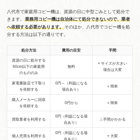
八代市で家庭用コピー機は、資源の日に中型ごみとして処分で
きます。
業務用コピー機は自治体にて処分できないので、業者
へ依頼する必要があります。
そのほか、八代市でコピー機を処
分する方法は以下の通りです。
処分方法
費用の目安
手間
資源の日に処分する
× サイズが大きい
60cm以下の家庭用
無料
場合は大変
のもののみ
家電量販店で下取り
0円～（利益になる
○ 簡単
を依頼する
場合あり）
購入メーカーに回収
0円から
○ 簡単
を依頼する
0円（利益になる場
買取業者を利用する
△手間がかかる
合あり）
0円（利益になる場
個人売買を利用する
× 大変
合あり）