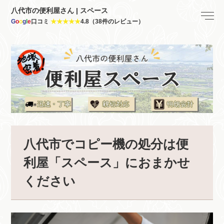
八代市の便利屋さん | スペース
G
o
o
g
l
e
口コミ
★★★★★
4.8（38件のレビュー）
八代市でコピー機の処分は便
利屋「スペース」におまかせ
ください