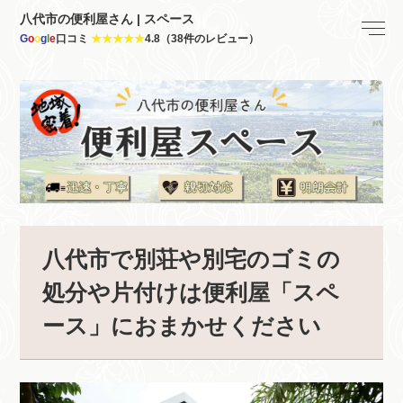
八代市の便利屋さん | スペース
G
o
o
g
l
e
口コミ
★★★★★
4.8（38件のレビュー）
八代市で別荘や別宅のゴミの
処分や片付けは便利屋「スペ
ース」におまかせください