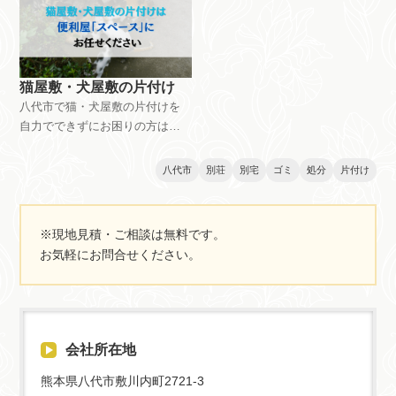
す。お見積もりは無料ですの
軽にご相談ください。
で、お気軽にご相談ください。
猫屋敷・犬屋敷の片付け
八代市で猫・犬屋敷の片付けを
自力でできずにお困りの方は、
便利屋「スペース」におまかせ
ください。作業費用は22,000円
八代市
別荘
別宅
ゴミ
処分
片付け
から対応いたします。お見積も
りは無料ですので、お気軽にご
相談ください。
※現地見積・ご相談は無料です。
お気軽にお問合せください。
会社所在地
熊本県八代市敷川内町2721-3