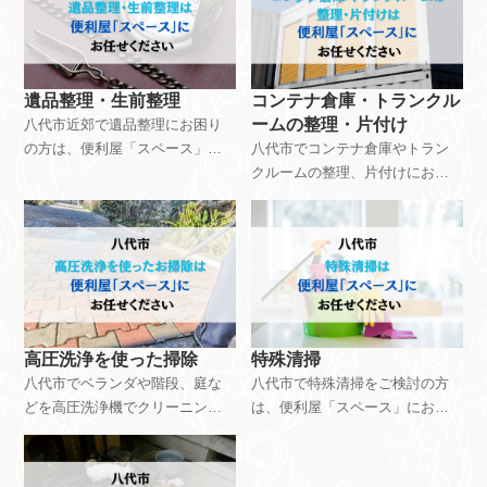
けするものの量など様々な要素
な要素により料金は異なりま
により料金設定が異なります。
す。ご相談・見積もりは無料で
ご相談・見積もりは無料です。
す。お気軽にお問い合わせくだ
お気軽にお問い合わせくださ
さい。
遺品整理・生前整理
コンテナ倉庫・トランクル
い。
ームの整理・片付け
八代市近郊で遺品整理にお困り
の方は、便利屋「スペース」に
八代市でコンテナ倉庫やトラン
おまかせください。作業費用は
クルームの整理、片付けにお困
55,000円から対応しています。
りの方は、便利屋「スペース」
お見積もりは無料ですので、お
におまかせください。作業費用
気軽にご相談ください。
は9,900円から対応しています。
お見積もりは無料ですのでお気
軽にご相談ください。
高圧洗浄を使った掃除
特殊清掃
八代市でベランダや階段、庭な
八代市で特殊清掃をご検討の方
どを高圧洗浄機でクリーニング
は、便利屋「スペース」におま
したい方は、便利屋「スペー
かせください。作業費用は
ス」におまかせください。10㎡
88,000円から対応可能です。お
あたり9,000円から承っていま
見積もりは無料ですので、お気