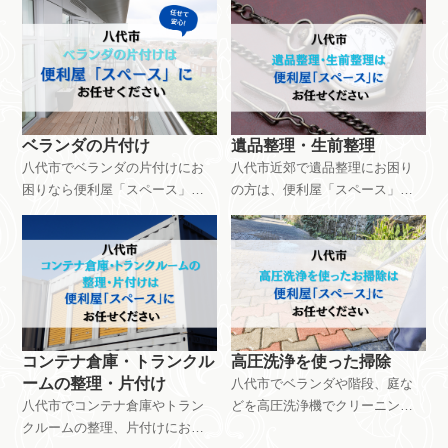
ベランダの片付け
遺品整理・生前整理
八代市でベランダの片付けにお
八代市近郊で遺品整理にお困り
困りなら便利屋「スペース」に
の方は、便利屋「スペース」に
お任せください。ベランダの片
おまかせください。作業費用は
付けは8,800円～で対応できま
55,000円から対応しています。
す。環境やご依頼内容など様々
お見積もりは無料ですので、お
な要素により料金は異なりま
気軽にご相談ください。
す。ご相談・見積もりは無料で
す。お気軽にお問い合わせくだ
さい。
コンテナ倉庫・トランクル
高圧洗浄を使った掃除
ームの整理・片付け
八代市でベランダや階段、庭な
八代市でコンテナ倉庫やトラン
どを高圧洗浄機でクリーニング
クルームの整理、片付けにお困
したい方は、便利屋「スペー