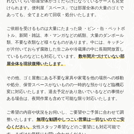
れないくらい部屋全体がゴミだらけになっているケースも見受
けられます。便利屋「スペース」では部屋全体の大量のゴミで
あっても、全てまとめて回収・処分いたします。
ご依頼を受けるものは大量にたまった袋 ・ビン・缶・ペットボ
トル、新聞・雑誌、本・マンガなどの紙類、大量のダンボール
類、不要な衣類など様々なものがあります。中には、キッチン
が片付いておらず腐敗した生ごみや冷蔵庫の中に長期間放置し
ているものなどにも対応しています。
数年間片づけていない部
屋全体を現状復帰いたします。
その他、ゴミ屋敷にある不要な家具や家電を他の場所への移動
や処分、保管スペースがないものの一時的な預かりなど臨機応
変に対応いたします。退去予定があり急いでいるなどの事情が
ある場合は、夜間作業も含めて可能な限り対応いたします。
ご希望の内容や状況をお伺いし、ご要望やご予算に合わせて調
整いたします。
無理な勧誘やしつこい営業は一切ないのでご安
心ください。
女性スタッフ希望などのご要望にも対応可能で