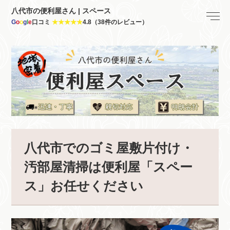
八代市の便利屋さん | スペース
G
o
o
g
l
e
口コミ
★★★★★
4.8（38件のレビュー）
八代市でのゴミ屋敷片付け・
汚部屋清掃は便利屋「スペー
ス」お任せください