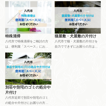
りの方は、便利屋「スペース」
ス」におまかせください。10㎡
におまかせください。作業費用
あたり9,000円から承っていま
は9,900円から対応しています。
す。お見積もりは無料ですの
お見積もりは無料ですのでお気
で、お気軽にご相談ください。
軽にご相談ください。
特殊清掃
猫屋敷・犬屋敷の片付け
八代市で特殊清掃をご検討の方
八代市で猫・犬屋敷の片付けを
は、便利屋「スペース」におま
自力でできずにお困りの方は、
かせください。作業費用は
便利屋「スペース」におまかせ
88,000円から対応可能です。お
ください。作業費用は22,000円
見積もりは無料ですので、お気
から対応いたします。お見積も
軽にご相談ください。
りは無料ですので、お気軽にご
相談ください。
別荘や別宅のゴミの処分や
片付け
八代市近郊で別荘や別宅のゴミ
の処分や片付けにお困りの方