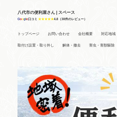
八代市の便利屋さん | スペース
G
o
o
g
l
e
口コミ
★★★★★
4.8（38件のレビュー）
トップページ
お問い合わせ
会社概要
対応地域
取付け設置・取り外し
解体・撤去
害虫・害獣駆除