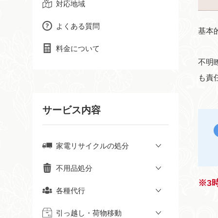
対応地域
よくある質問
基本
料金について
不明
も責
サービス内容
家電リサイクルの処分
不用品処分
※3
各種代行
引っ越し・荷物移動