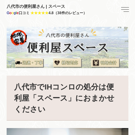
八代市の便利屋さん | スペース
G
o
o
g
l
e
口コミ
★★★★★
4.8（38件のレビュー）
八代市でIHコンロの処分は便
利屋「スペース」におまかせ
ください