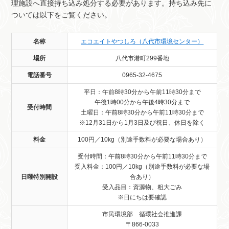
理施設へ直接持ち込み処分する必要があります。持ち込み先に
ついては以下をご覧ください。
名称
エコエイトやつしろ（八代市環境センター）
場所
八代市港町299番地
電話番号
0965-32-4675
平日：午前8時30分から午前11時30分まで
午後1時00分から午後4時30分まで
受付時間
土曜日：午前8時30分から午前11時30分まで
※12月31日から1月3日及び祝日、休日を除く
料金
100円／10kg（別途手数料が必要な場合あり）
受付時間：午前8時30分から午前11時30分まで
受入料金：100円／10kg（別途手数料が必要な場
日曜特別開設
合あり）
受入品目：資源物、粗大ごみ
※日にちは要確認
市民環境部 循環社会推進課
〒866-0033