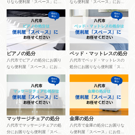
りなら便利屋「スペース」にお
なら便利屋「スペース」にお任
任せください。ソファーの処分
せください。タンスの処分は
は8,800円～で対応できます。サ
5,500円～で対応できます。サイ
イズや搬出環境などによって料
ズや搬出環境などによって料金
金設定は異なります。ご相談・
設定は異なります。ご相談・見
見積もりは無料です。お気軽に
積もりは無料です。お気軽にお
お問い合わせください。
問い合わせください。
ピアノの処分
ベッド・マットレスの処分
八代市でピアノの処分にお困り
八代市でベッド・マットレスの
なら便利屋「スペース」にお任
処分にお困りなら便利屋「スペ
せください。ピアノの処分はサ
ース」にお任せください。ベッ
イズや製造メーカ－、搬出環
ド・マットレスの処分は8,800円
境、状態などによって料金設定
～で対応できます。大きさや作
は異なります。ご相談・見積も
業環境、ご依頼内容などによっ
りは無料です。お気軽にお問い
て料金設定が異なります。ご相
合わせください。
談・見積もりは無料です。お気
軽にお問い合わせください。
マッサージチェアの処分
金庫の処分
八代市でマッサージチェアの処
八代市で金庫の処分にお困りな
分にお困りなら便利屋「スペー
ら便利屋「スペース」にお任せ