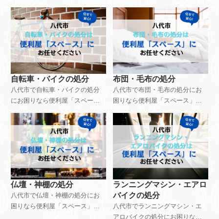
ス」にお任せください。マッサ
ください。金庫の処分は9,900円
ージチェアの処分は6,600円～で
～で対応できます。種類や大き
対応できます。サイズや搬出環
さ、作業環境などなど様々な要
境などによって金額は異なりま
素によって料金は異なります。
す。ご相談・見積もりは無料で
ご相談・見積もりは無料です。
す。お気軽にお問い合わせくだ
お気軽にお問い合わせくださ
さい。
い。
自転車・バイクの処分
布団・毛布の処分
八代市で自転車・バイクの処分
八代市で布団・毛布の処分にお
にお困りなら便利屋「スペー
困りなら便利屋「スペース」に
ス」にお任せください。自転車
お任せください。布団・毛布の
は2,500円～バイクは8,000円～で
処分は4,400円～で対応できま
処分対応できます。面倒な手続
す。枚数や中に綿が入っている
きもサポートするので手間がか
などの条件で料金設定が異なり
かりません。ご相談・見積もり
ます。ご相談・見積もりは無料
は無料です。お気軽にお問い合
です。お気軽にお問い合わせく
わせください。
ださい。
仏壇・神棚の処分
ランニングマシン・エアロ
バイクの処分
八代市で仏壇・神棚の処分にお
困りなら便利屋「スペース」に
八代市でランニングマシン・エ
お任せください。仏壇・神棚の
アロバイクの処分にお困りなら