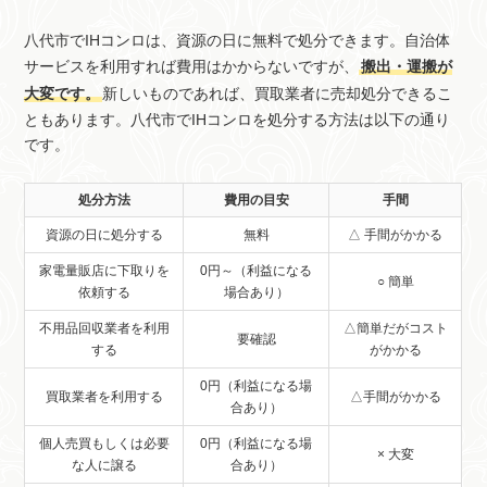
八代市でIHコンロは、資源の日に無料で処分できます。自治体
サービスを利用すれば費用はかからないですが、
搬出・運搬が
大変です。
新しいものであれば、買取業者に売却処分できるこ
ともあります。八代市でIHコンロを処分する方法は以下の通り
です。
処分方法
費用の目安
手間
資源の日に処分する
無料
△ 手間がかかる
家電量販店に下取りを
0円～（利益になる
○ 簡単
依頼する
場合あり）
不用品回収業者を利用
△簡単だがコスト
要確認
する
がかかる
0円（利益になる場
買取業者を利用する
△手間がかかる
合あり）
個人売買もしくは必要
0円（利益になる場
× 大変
な人に譲る
合あり）