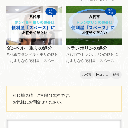
処分はサイズや必要な工数など
便利屋「スペース」にお任せく
によって料金設定異なります。
ださい。ランニングマシン・エ
ご相談・見積もりは無料です。
アロバイクの処分は5,500円～で
お気軽にお問い合わせくださ
対応できます。マシンのサイズ
い。
や重さ、環境などによって料金
は変動します。ご相談・見積も
りは無料です。お気軽にお問い
ダンベル・重りの処分
トランポリンの処分
合わせください。
八代市でダンベル・重りの処分
八代市でトランポリンの処分に
にお困りなら便利屋「スペー
お困りなら便利屋「スペース」
ス」にお任せください。ダンベ
にお任せください。トランポリ
ル・重りの処分は2,200円～で対
ンの処分は3,300円～で対応でき
八代市
IHコンロ
処分
応できます。処分する量やサイ
ます。トランポリンの大きさや
ズ、搬出環境などによっても料
重さ、搬出環境などによって料
金が異なります。ご相談・見積
金は異なります。ご相談・見積
※現地見積・ご相談は無料です。
もりは無料です。お気軽にお問
もりは無料です。お気軽にお問
お気軽にお問合せください。
い合わせください。
い合わせください。