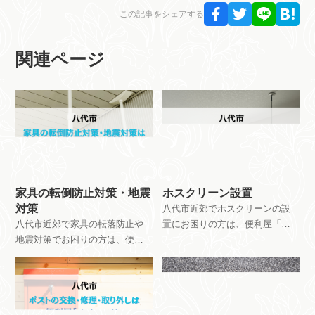
この記事をシェアする
関連ページ
家具の転倒防止対策・地震
ホスクリーン設置
対策
八代市近郊でホスクリーンの設
八代市近郊で家具の転落防止や
置にお困りの方は、便利屋「ス
地震対策でお困りの方は、便利
ペース」におまかせください。
屋「スペース」におまかせくだ
作業費用は16,500円から対応し
さい。作業費用は9,900円から承
ています。お見積もりは無料で
っています。お見積もりは無料
すので、お気軽にご相談くださ
ですので、お気軽にご相談くだ
い。