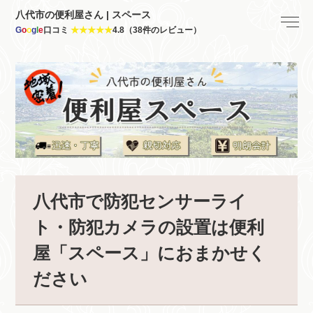
八代市の便利屋さん | スペース
G
o
o
g
l
e
口コミ
★★★★★
4.8（38件のレビュー）
八代市で防犯センサーライ
ト・防犯カメラの設置は便利
屋「スペース」におまかせく
ださい