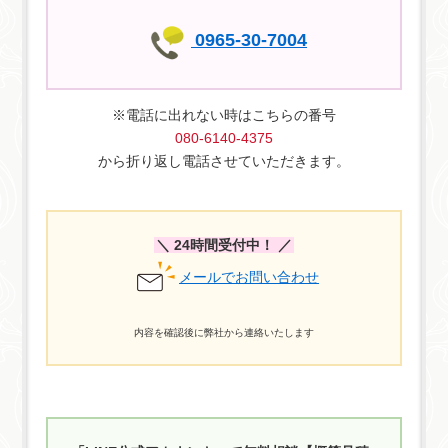
域情報サイトです。飲食店や美容室、修理業者、便利屋など、
台用（四本柱）解体50,000円〜/基礎撤去30.000円〜/コンクリ
状況によっては当日の作業はお断りしております。「当日作業
さまざまな業種をエリア別に検索可能。口コミや地図情報も掲
ート補修45,000円自転車・バイク処分5,500円〜重量や種類によ
ができない例」別件が入っている場合人員や道具の確保がその
0965-30-7004
載されており、地元で信頼できるお店探しに便利なサービスで
って費用が異なりますソファの処分8,800円〜大きさや搬出経路
日にできない場合八代市外でも依頼できますか？作業の内容や
す。便利屋スペースの掲載ページはこちら＞なび熊本熊本県の
によって費用が異なります本棚処分小さいもの3,300円/大きい
規模によってお受けできますが、別の便利屋業者の紹介も可能
企業や店舗情報を集めた地域密着型の検索ポータルサイトで
もの8,800円〜食器棚の処分小さめ3,300円〜/大きめ・ガラスあ
です。まずは、お気軽にご相談ください。見積もりが希望と合
※電話に出れない時はこちらの番号
す。飲食店、サービス業、医療機関など多岐にわたる業種を網
り8,800円〜大きさや搬出経路によって費用が異なりますお気軽
わない場合、作業を断れますか？見積もり内容にご納得いただ
080-6140-4375
羅し、ユーザーは地図やカテゴリから目的の情報を簡単に探せ
にご相談くださいご相談・お電話でのアドバイス・現地調査・
けた上で作業をしておりますので、ご納得いただけない場合
から折り返し電話させていただきます。
ます。地域の中小企業や個人事業主を応援することを理念と
お見積は全て無料です。お問い合わせの中には、ご相談で解決
は、断ることも可能ですのでご安心ください。その際、納得で
し、地元の魅力を発信しています。全国版「なびあなうんす」
する場合もあります。お困りごとがあればお気軽にご相談くだ
きない部分をご相談いただければ、予算に応じた見積もりを再
の一部として、他県の情報も閲覧可能です。便利屋スペースの
さい。「電話で連絡する時間がない」「写真での見積や費用を
度作ることも可能ですので、お気軽にお申し出ください。保証
掲載ページはこちら＞肥後ジャーナル熊本県の企業や店舗情報
知りたい」などのお問い合わせはメール、もしくはLINEが便利
について引越しなどで荷物が破損した場合、弁償はどのように
＼ 24時間受付中！ ／
を集めた地域密着型のメディアサイトです。肥後ジャーナルは
です。お急ぎの方はお電話でのご相談がオススメです。 お問い
なりますか？弊社では損害保険に加入しております。細心の注
メールでお問い合わせ
こちら＞八代市八代市の公式ウェブサイトです。市民や訪問者
合わせはこちら電話でお問い合わせメールでお問い合わせLINE
意を払って作業いたしますが、万が一お客様の持ち物を破損さ
向けに、市政情報、生活手続き、子育て・教育、健康・福祉、
でお問い合わせ※電話が出れずに折り返す場合はこちらの番号
せてしまった場合、保険を適用いたしますのでご安心くださ
観光・文化など幅広い情報を提供しています。各種手続きの案
08061404375からかけ直します。
い。お気軽にご相談くださいご相談・お電話でのアドバイス・
内容を確認後に弊社から連絡いたします
内や施設情報、イベント情報なども掲載されており、暮らしに
現地調査・お見積は全て無料です。お問い合わせの中には、ご
役立つ情報が充実しています。八代市公式サイトはこちら＞お
相談で解決する場合もあります。お困りごとがあればお気軽に
すすめ便利屋さん一覧便利屋困りごと解決本舗家具の移動・組
ご相談ください。「電話で連絡する時間がない」「写真での見
み立て、不用品回収、ハウスクリーニング、害虫駆除など、日
積や費用を知りたい」などのお問い合わせはメール、もしくは
常のさまざまな困りごとに迅速・丁寧に対応している町田市の