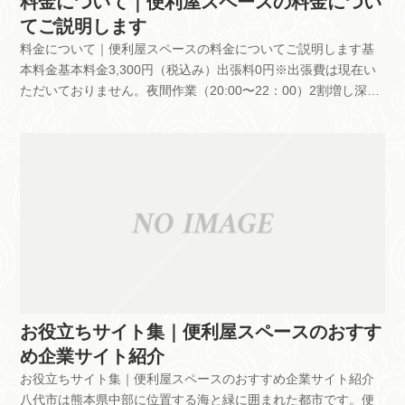
料金について｜便利屋スペースの料金につい
追加料金の発生はございません。お客様にお見積もりを提示
てご説明します
し、ご納得いただいた上で作業に入ります。万が一、イレギュ
料金について｜便利屋スペースの料金についてご説明します基
ラーな事案が発生しましたら、事前にご相談をいたしますの
本料金基本料金3,300円（税込み）出張料0円※出張費は現在い
で、ご安心ください。支払いは現金のみですか？支払い方法は
ただいておりません。夜間作業（20:00〜22：00）2割増し深夜
「現金」「銀行振込」に対応しております出張費はどのぐらい
作業（22:00〜6：00）5割増し上記は目安となります。作業に
かかりますか？出張費は現在いただいておりません。土日祝日
入る前には、必ず無料でお見積もりを提示いたします。緊急対
も料金は変わりませんか？曜日に関係なく料金は一律となりま
応や夜間・早朝などのご依頼もお気軽にご相談ください。ご依
す。キャンセル料金は発生しますか？ご予約をキャンセルする
頼は1時間単位でお願いしております。延長は30分につき1,650
場合、作業予定日前日の17時までお願いしております。それ以
円（税込み）で承っております。作業が早く終わってしまって
降では作業費用の半額分がキャンセル費用となります。道具や
も費用が安くなることはありませんので、ご了承ください。す
資材、車両などの発注があるご依頼をキャンセルする場合、発
ぐにでも概算費用を知りたい方は、状況がわかる画像と簡単な
注費用の全額分をご負担いただいております。キャンセルは作
説明をお送りいただければ、おおよその費用をお出しできま
業担当者が手続きを行った時点で成立となります。メールなど
す。お支払いについてお支払いは「現金」「銀行振り込み」に
での一方的なキャンセルはお控えいただきますようお願いしま
て対応しております。※お振込の場合は、振り込み手数料はお
す。日程や時間の変更をしたいのですが、料金がかかります
客様のご負担となります。何卒ご了承ください。出張費につい
か？当日変更でなければ別途料金は頂戴しておりません。その
お役立ちサイト集｜便利屋スペースのおすす
て出張費は現在いただいておりません。当社が行う作業と費用
ため、日程変更は早めにご連絡ください。内容によっては、先
め企業サイト紹介
の一覧便利屋スペースが行っている作業と費用の一覧をご紹介
に予約が入っているお客様が優先となることもございますの
お役立ちサイト集｜便利屋スペースのおすすめ企業サイト紹介
します。費用はあくまでも目安となるため、詳しくは無料のお
で、何卒ご了承ください。仕事内容についてどのような仕事で
八代市は熊本県中部に位置する海と緑に囲まれた都市です。便
見積りやご相談からお問い合わせください。粗大ゴミ処分5,500
も依頼できますか？電球の交換から家のリフォームなどあらゆ