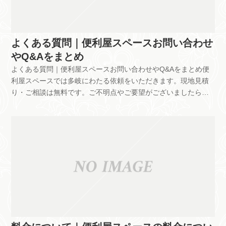
よくある質問｜便利屋スペースお問い合わせ
やQ&Aをまとめ
よくある質問｜便利屋スペースお問い合わせやQ&Aをまとめ便
利屋スペースでは多岐にわたる依頼をいただきます。現地見積
り・ご相談は無料です。ご不明点やご要望がございましたらお
気軽にお問い合わせください。便利屋スペースでよくいただく
質問もまとめました。これから依頼を検討される方は、ぜひ参
考にしていただければと思います。料金について料金について
知りたいです。料金は1時間単位で計算しております。そのた
め、最低1時間の作業料金が発生いたします。業務が早く終了し
ても1時間分の計算となりますので、何卒ご了承ください。【基
本料金】基本料金（1名1時間）3,300円出張料（初回無料）
2,200円延長料金（30分単位）1,650円※料金は全て税込みです
【複数のスタッフを要する場合】人数1時間２時間1人3,300円
6,600円2人6,600円9,900円3人9,900円19,800円※料金はすべて
税込みです。契約後、追加料金の発生はありますか？基本的に