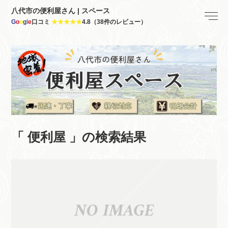
八代市の便利屋さん | スペース
G
o
o
g
l
e
口コミ
★★★★★
4.8（38件のレビュー）
「 便利屋 」の検索結果