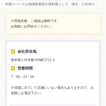
利屋スペースは地域密着型の便利屋として、地元・八代市の皆
円〜ゴミの処分場で処理できない粗大ゴミも対応しております
る作業に対応しております。まずは、お気軽にご相談ください
さまに安心してご利用いただけるよう、どんなに小さなお困り
エアコンの撤去・処分4,400円〜エアコンの設置状況によって費
※法律に抵触したり人間関係を著しく損なう依頼はお受けでき
ごとにも対応いたします。こちらのページでは、私と同じよう
用が異なりますテレビ処分5,500円〜テレビのサイズによって費
ませんのでご了承ください。当日現場に立ち会えません。作業
な志で活動しているおすすめの業者様・協力会社様・おすすめ
※現地見積・ご相談は無料です。
用が異なりますベッドの処分5,500円〜搬出経路やサイズによっ
は可能でしょうか？現場に立ち会いがなくても作業は可能で
企業サイト様をご紹介させて頂きます。ぜひご参考ください。
お気軽にお問合せください。
て費用が異なりますマッサージチェアの処分6,600円〜購入3年
す。作業後の写真をお送りすることもできます。また、鍵をお
相互リンクも募集しておりますので、お気軽にお問い合わせく
未満や20万円以上の商品であれば買取も可能です布団・毛布の
預かりして作業することも可能ですので、詳しくはスタッフに
ださい。全国の便利屋さん検索サイト便利屋さんNAVI全国の便
処分3,300円〜枚数によって費用が異なります冷蔵庫の処分
ご確認ください。作業は1日で終わりますか？ご依頼内容や状
利屋を地域・サービス内容から検索できる情報サイトです。引
170L以下13,200円〜/170L以上16,500円〜（家電リサイクル料
況、作業範囲によって1日で終わらないこともあります。なるべ
越し手伝いや掃除、不用品回収など、幅広い依頼に対応する業
金込み）仏壇の処分仏壇供養して処分を検討している方もご相
くご希望に通りになるように作業してまいります。回収した不
会社所在地
者を探せます。各店舗の詳細情報や対応エリアが掲載されてお
談くださいベッドマットレス処分8,800円〜ベッドマットレスの
用品はどのようになりますか？リサイクル可能な物は分別して
り、比較検討にも便利です。便利屋スペースの掲載ページはこ
大きさによって費用が異なります古い灯油やガソリンの処分
リサイクル場へ。そのほかは、処分場にて適切に処理いたしま
熊本県八代市敷川内町2721-3
ちら＞あなたの街の情報屋さん地域の店舗や事業者情報を共有
4,400円〜量や種類によって費用が異なりますタンス処分5,500
す。見積もりについて見積もりをお願いしたいのですが、どこ
営業時間
できる無料のコミュニティサイトです。口コミや画像投稿、お
円〜タンスの大きさや搬出経路によって費用が異なりますピア
から連絡すればいいですか？電話、メール、LINEから承ってお
知らせ機能を通じて、地元の情報を手軽に閲覧できます。誰で
ノ処分16,500円〜ピアノの大きさや搬出経路によって費用が異
ります。メールやLINEにおいては24時間受付可能です。メール
7：00～23：00
も気軽に利用でき、地域の活性化に貢献しています。便利屋ス
なります太陽光パネルの処分要見積り。専門業者と連携やご紹
やLINEに関しては、画像を添付いただくと、よりスムーズにお
ペースの掲載ページはこちら＞メディア掲載 弊社のプレスリ
介をいたします太陽熱温水器の処分足場不要の場合：44,000
見積もりが可能となります。不用品処分や草刈り、木の伐採な
※現場に出ていて店舗にいない場合もありますので、お
リース情報がPRESSNOW プレスナウに掲載されました。
円〜/足場が必要な場合110.000円物置の解体・処分要見積りス
どのご依頼は、画像添付をしていただけるとスムーズになりま
気軽にお電話下さい。
PRESSNOW掲載ページはこちらをご覧ください。地域情報サイ
チールや木造、プレハブなどさまざまなものに対応しておりま
す。見積もりが出たらすぐに作業して欲しいのですが見積もり
トe-shopsローカル地域に密着したお店やサービスを紹介する地
すカーポートの解体・撤去1台用20,000円〜/2台用30,000円〜2
が出たらすぐに作業に取り掛かる場合もございますが、内容や