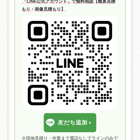
LINEが便利です。お急ぎの方はお電話でのご相談がオススメで
「LINE公式アカウント」で無料相談【概算見積
先輩便利屋さんです。町田市の便利屋「困りごと解決本舗」公
す。 お問い合わせはこちら電話でお問い合わせメールでお問い
もり・画像見積もり】
式ホームページはこちら広島市の便利屋さんクリーンアップ広
合わせLINEでお問い合わせ※電話が出れずに折り返す場合はこ
島市に根付いた地域密着の便利屋です。SNSの発信などとても
ちらの番号08061404375からかけ直します。
勉強させて頂いている先輩便利屋さんです。広島市の便利屋さ
んクリーンアップ公式ホームページはこちらお気軽にご相談く
ださいご相談・お電話でのアドバイス・現地調査・お見積は全
て無料です。お問い合わせの中には、ご相談で解決する場合も
あります。お困りごとがあればお気軽にご相談ください。「電
話で連絡する時間がない」「写真での見積や費用を知りたい」
などのお問い合わせはメール、もしくはLINEが便利です。お急
ぎの方はお電話でのご相談がオススメです。 お問い合わせはこ
ちら電話でお問い合わせメールでお問い合わせLINEでお問い合
わせ※電話が出れずに折り返す場合はこちらの番号
08061404375からかけ直します。
友だち追加
※現地見積り・作業まで電話なしでラインのみで